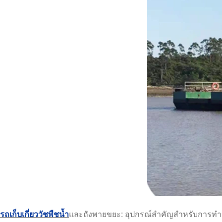
รถเก็บเกี่ยววัชพืชน้ำ
และถังพายขยะ: อุปกรณ์สำคัญสำหรับการทำน้ำใ