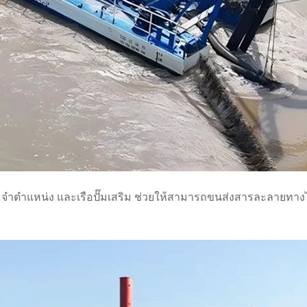
อประจำตำแหน่ง และเรือปั๊มเสริม ช่วยให้สามารถขนส่งสารละลายท