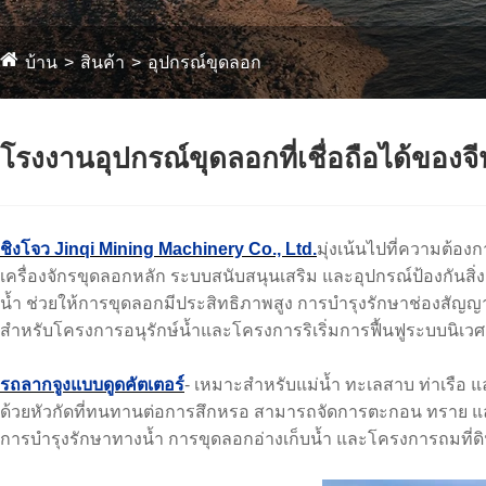
บ้าน
สินค้า
อุปกรณ์ขุดลอก
โรงงานอุปกรณ์ขุดลอกที่เชื่อถือได้ของจี
ชิงโจว Jinqi Mining Machinery Co., Ltd.
มุ่งเน้นไปที่ความต้อง
เครื่องจักรขุดลอกหลัก ระบบสนับสนุนเสริม และอุปกรณ์ป้องกันสิ
น้ำ ช่วยให้การขุดลอกมีประสิทธิภาพสูง การบำรุงรักษาช่องสั
สำหรับโครงการอนุรักษ์น้ำและโครงการริเริ่มการฟื้นฟูระบบนิเวศ
รถลากจูงแบบดูดคัตเตอร์
- เหมาะสำหรับแม่น้ำ ทะเลสาบ ท่าเรือ 
ด้วยหัวกัดที่ทนทานต่อการสึกหรอ สามารถจัดการตะกอน ทราย และด
การบำรุงรักษาทางน้ำ การขุดลอกอ่างเก็บน้ำ และโครงการถมที่ด