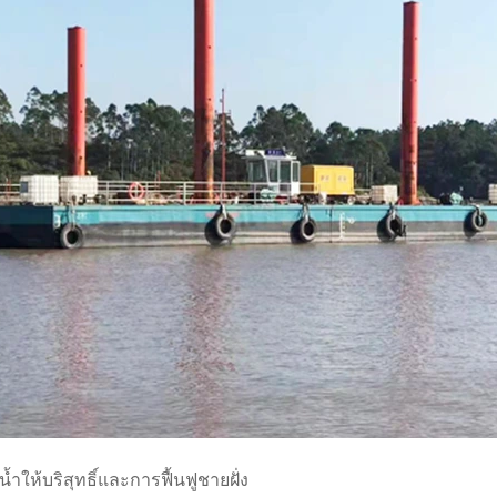
ห้บริสุทธิ์และการฟื้นฟูชายฝั่ง