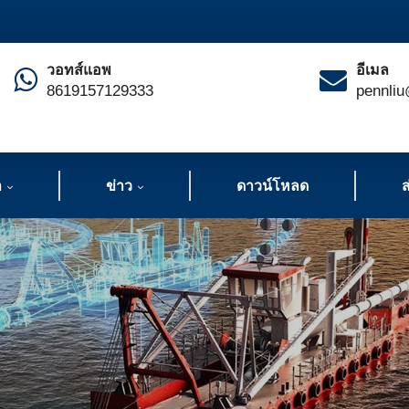
วอทส์แอพ
อีเมล
8619157129333
pennliu
า
ข่าว
ดาวน์โหลด